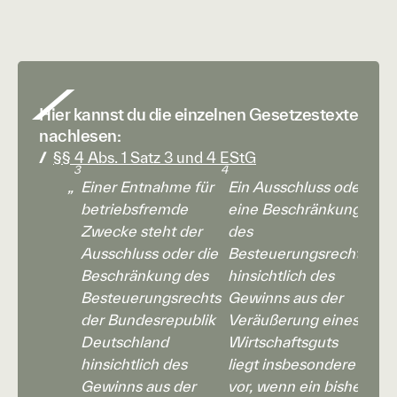
Hier kannst du die einzelnen Gesetzestexte
nachlesen:
§§ 4 Abs. 1 Satz 3 und 4 EStG
3
4
„
Einer Entnahme für
Ein Ausschluss oder
betriebsfremde
eine Beschränkung
Zwecke steht der
des
Ausschluss oder die
Besteuerungsrechts
Beschränkung des
hinsichtlich des
Besteuerungsrechts
Gewinns aus der
der Bundesrepublik
Veräußerung eines
Deutschland
Wirtschaftsguts
hinsichtlich des
liegt insbesondere
Gewinns aus der
vor, wenn ein bisher